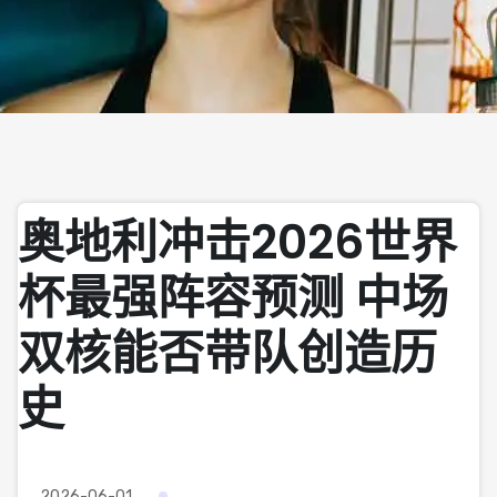
奥地利冲击2026世界
杯最强阵容预测 中场
双核能否带队创造历
史
2026-06-01