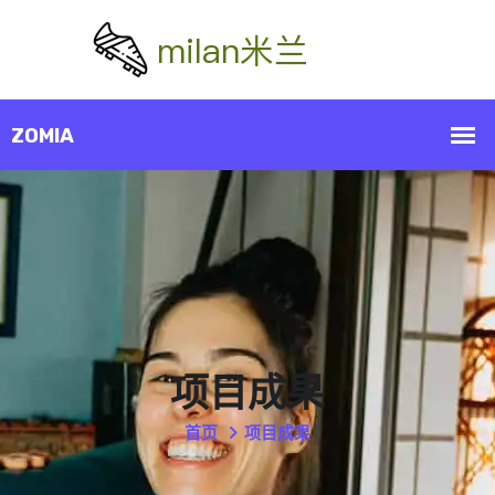
项目成果
首页
项目成果