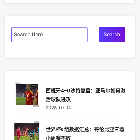
西班牙4-0沙特复盘：亚马尔如何激
活球队进攻
2026-07-14
世界杯K组数据汇总：哥伦比亚三场
小组赛不败