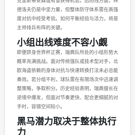
克里斯蒂安森或有望获得机会。后防线方面，林
德洛夫仍是中坚力量，但整体防守体系需在高强
度对抗中经受考验。如何平衡经验与活力，将是
主帅排兵布阵的关键。
小组出线难度不容小觑
即便跻身世界杯正赛，瑞典队所处的小组形势大
概率充满挑战。面对传统强队或技术型对手，北
欧海盗依赖的身体对抗与快速转换打法未必总能
奏效。若分组不利，球队需在有限场次中迅速调
整策略，争取积分。历史经验表明，瑞典擅长在
逆境中爆发，但面对节奏更快、配合更细腻的对
手时，容错空间较小。
黑马潜力取决于整体执行
力