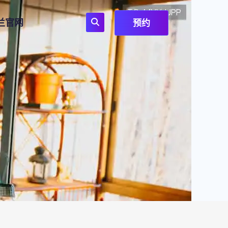
兰官网
预约