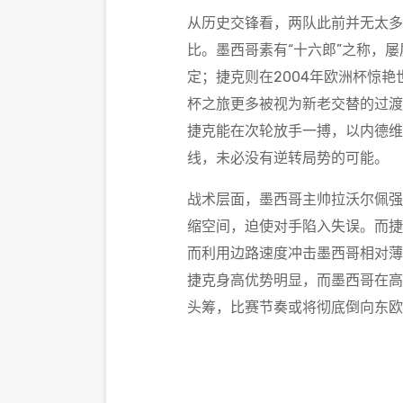
从历史交锋看，两队此前并无太多
比。墨西哥素有“十六郎”之称，
定；捷克则在2004年欧洲杯惊
杯之旅更多被视为新老交替的过渡
捷克能在次轮放手一搏，以内德维
线，未必没有逆转局势的可能。
战术层面，墨西哥主帅拉沃尔佩强
缩空间，迫使对手陷入失误。而捷
而利用边路速度冲击墨西哥相对薄
捷克身高优势明显，而墨西哥在高
头筹，比赛节奏或将彻底倒向东欧