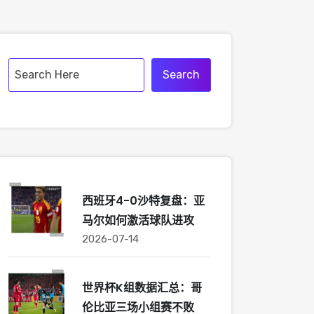
西班牙4-0沙特复盘：亚
马尔如何激活球队进攻
2026-07-14
世界杯K组数据汇总：哥
伦比亚三场小组赛不败