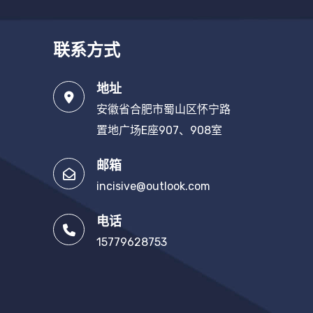
联系方式
地址
安徽省合肥市蜀山区怀宁路
置地广场E座907、908室
邮箱
incisive@outlook.com
电话
15779628753