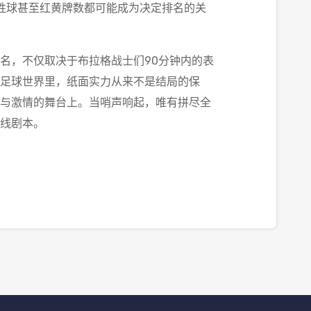
胜球甚至红黄牌数都可能成为决定排名的关
名，不仅取决于布拉格战士们90分钟内的表
足球世界里，纸面实力从来不是结局的保
与激情的舞台上。当哨声响起，唯有拼尽全
线剧本。