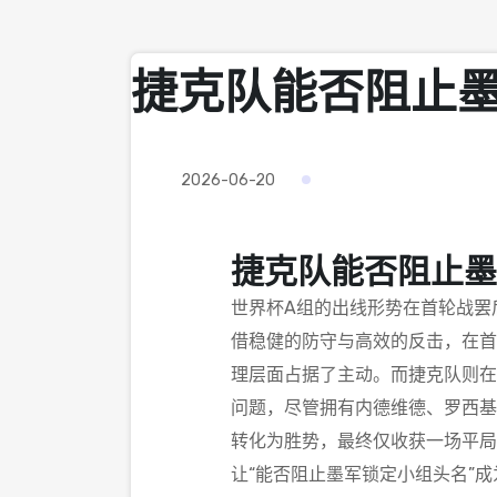
捷克队能否阻止
2026-06-20
捷克队能否阻止墨
世界杯A组的出线形势在首轮战罢
借稳健的防守与高效的反击，在首
理层面占据了主动。而捷克队则在
问题，尽管拥有内德维德、罗西基
转化为胜势，最终仅收获一场平局
让“能否阻止墨军锁定小组头名”