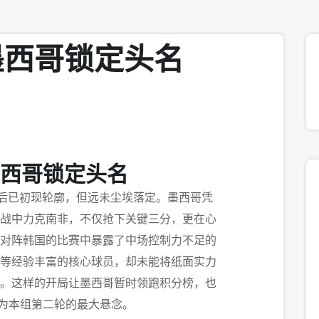
墨西哥锁定头名
西哥锁定头名
后已初现轮廓，但远未尘埃落定。墨西哥凭
战中力克南非，不仅抢下关键三分，更在心
对阵韩国的比赛中暴露了中场控制力不足的
等经验丰富的核心球员，却未能将纸面实力
。这样的开局让墨西哥暂时领跑积分榜，也
成为本组第二轮的最大悬念。