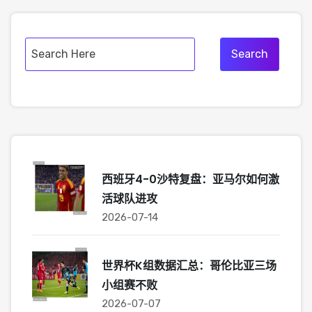
西班牙4-0沙特复盘：亚马尔如何激
活球队进攻
2026-07-14
世界杯K组数据汇总：哥伦比亚三场
小组赛不败
2026-07-07