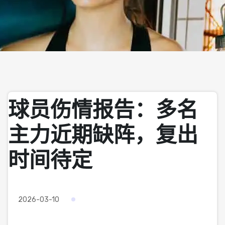
球员伤情报告：多名
主力近期缺阵，复出
时间待定
2026-03-10