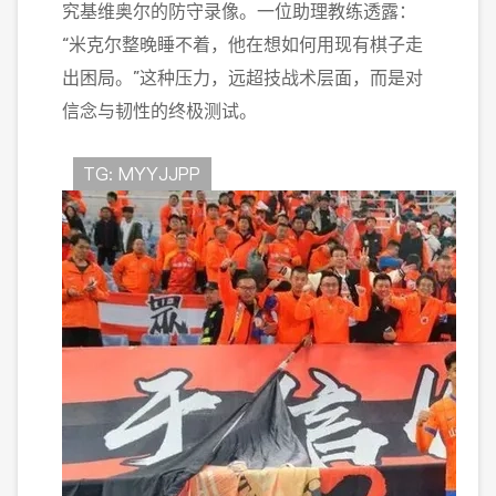
究基维奥尔的防守录像。一位助理教练透露：
“米克尔整晚睡不着，他在想如何用现有棋子走
出困局。”这种压力，远超技战术层面，而是对
信念与韧性的终极测试。