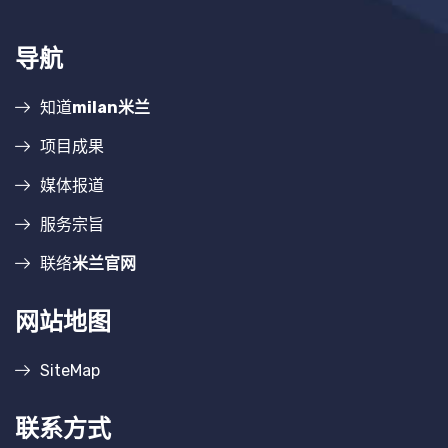
导航
知道
milan米兰
项目成果
媒体报道
服务宗旨
联络
米兰官网
网站地图
SiteMap
联系方式