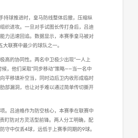
对手持球推进时，皇马防线整体后撤，压缩纵
组织进攻。一旦对手试图长传打身后，吕迪
能力迅速回追。数据显示，本赛季皇马被对
五大联赛中最少的球队之一。
极高的协同性。两名中卫极少出现“一人上
候，他们采取“同步移动”策略——当一名中
向平移填补空当，同时边后卫内收形成临时
肋部漏洞，也让对手难以通过简单传切撕开
项。吕迪格作为防空核心，本赛季在联赛中
负责盯防对方灵活型前锋。两人分工明确，配
防守中仅丢4球，远低于上赛季同期的9球。