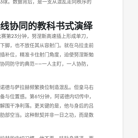
3球。数据背后，是一支从混乱走向秩序的
线协同的教科书式演绎
比赛第23分钟，努涅斯高速插上形成单刀，
下脚，也不放任其从容射门。就在乌拉圭前
插补位，精准卡住射门角度，迫使努涅斯勉
协同防守的典范——一人主盯，一人协防，
诺德与萨拉赫频繁换位制造混乱。但皇马右
备与位置感。第61分钟，阿诺德内切传中，
解围干净利落。更关键的是，他与身后的吕
肋部空当。这种默契并非一日之功，而是数