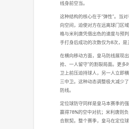
线身前空当。
这种结构的核心在于“弹性”。当
向空间，迫使对方在远离球门区域
格与米利唐凭借出色的速度与预判
手打身后成功的次数仅为8次，是
在横向移动方面，皇马防线展现出
抢、一人留守”的割裂局面。更多时
卫上前压迫持球人，另一人立即横
三中卫。这种动态调整极大减少了
防线。
定位球防守同样是皇马本赛季的强
赢得78%的空中对抗；米利唐则
合默契。整个赛季，皇马在定位球