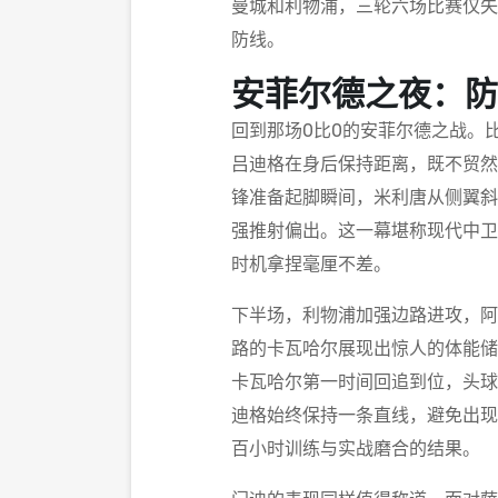
曼城和利物浦，三轮六场比赛仅失
防线。
安菲尔德之夜：防
回到那场0比0的安菲尔德之战。
吕迪格在身后保持距离，既不贸然
锋准备起脚瞬间，米利唐从侧翼斜
强推射偏出。这一幕堪称现代中卫
时机拿捏毫厘不差。
下半场，利物浦加强边路进攻，阿
路的卡瓦哈尔展现出惊人的体能储
卡瓦哈尔第一时间回追到位，头球
迪格始终保持一条直线，避免出现
百小时训练与实战磨合的结果。