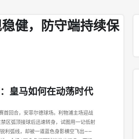
现稳健，防守端持续保
：皇马如何在动荡时代
决赛首回合，安菲尔德球场。利物浦主场迎战
在禁区弧顶接球后迅速转身，试图用一记低射
锐利弧线，却被一道蓝色身影横空飞出——