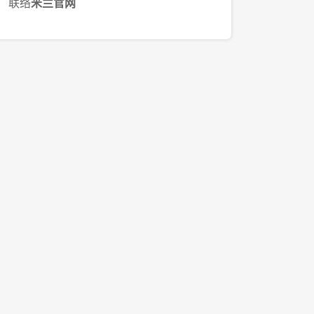
联络
米兰官网