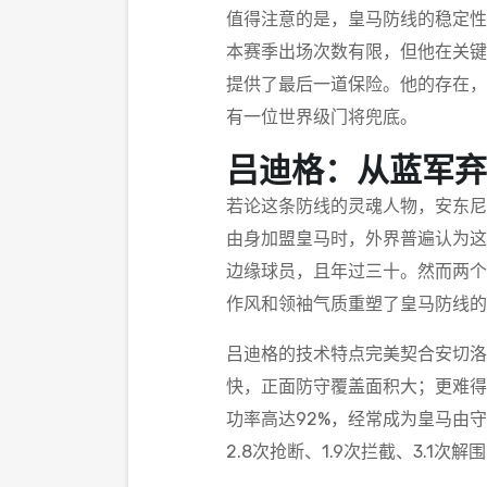
值得注意的是，皇马防线的稳定性
本赛季出场次数有限，但他在关键
提供了最后一道保险。他的存在，
有一位世界级门将兜底。
吕迪格：从蓝军弃
若论这条防线的灵魂人物，安东尼
由身加盟皇马时，外界普遍认为这
边缘球员，且年过三十。然而两个
作风和领袖气质重塑了皇马防线的
吕迪格的技术特点完美契合安切洛
快，正面防守覆盖面积大；更难得
功率高达92%，经常成为皇马由
2.8次抢断、1.9次拦截、3.1