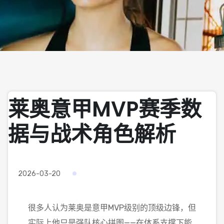
莱奥意甲MVP赛季数
据与战术角色解析
2026-03-20
很多人认为莱奥是意甲MVP级别的顶级边锋，但
实际上他只是强队核心拼图——在体系支撑下能