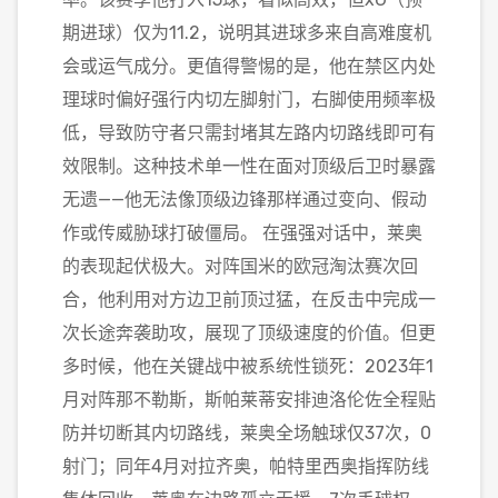
期进球）仅为11.2，说明其进球多来自高难度机
会或运气成分。更值得警惕的是，他在禁区内处
理球时偏好强行内切左脚射门，右脚使用频率极
低，导致防守者只需封堵其左路内切路线即可有
效限制。这种技术单一性在面对顶级后卫时暴露
无遗——他无法像顶级边锋那样通过变向、假动
作或传威胁球打破僵局。 在强强对话中，莱奥
的表现起伏极大。对阵国米的欧冠淘汰赛次回
合，他利用对方边卫前顶过猛，在反击中完成一
次长途奔袭助攻，展现了顶级速度的价值。但更
多时候，他在关键战中被系统性锁死：2023年1
月对阵那不勒斯，斯帕莱蒂安排迪洛伦佐全程贴
防并切断其内切路线，莱奥全场触球仅37次，0
射门；同年4月对拉齐奥，帕特里西奥指挥防线