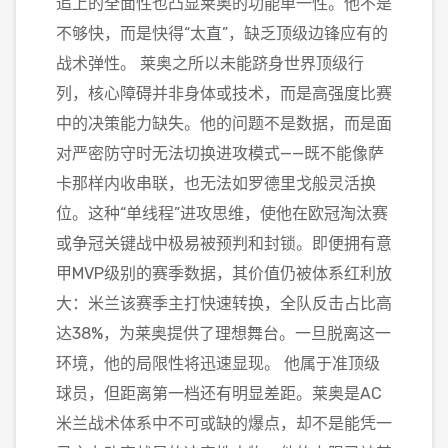
追上的全面性也凸显莱奥的功能单一性。他不是
不够快，而是快得“太直”，缺乏顶级边锋应有的
战术弹性。 莱奥之所以未能跻身世界顶级行
列，核心障碍并非身体或技术，而是高强度比赛
中的决策能力缺失。他的问题不是数据，而是面
对严密防守时无法切换进攻模式——既不能像萨
卡那样内收串联，也无法如罗德里戈般灵活换
位。这种“单线程”进攻思维，使他在欧冠淘汰赛
或争冠关键战中极易被预判和封锁。即便拥有意
甲MVP级别的赛季数据，其价值仍被体系红利放
大：米兰该赛季主打快速转换，全队反击占比高
达38%，为莱奥提供了理想舞台。一旦脱离这一
环境，他的局限性将迅速显现。 他属于准顶级
球员，但距离第一档还有明显差距。莱奥是AC
米兰战术体系中不可或缺的爆点，却不是能凭一