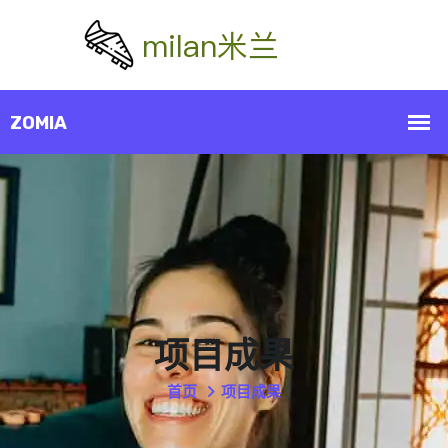
项目成果
首页
项目成果