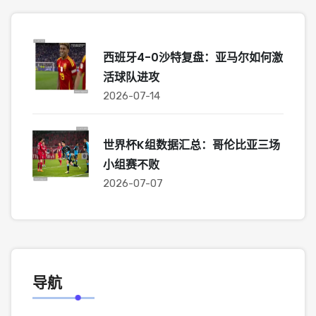
西班牙4-0沙特复盘：亚马尔如何激
活球队进攻
2026-07-14
世界杯K组数据汇总：哥伦比亚三场
小组赛不败
2026-07-07
导航