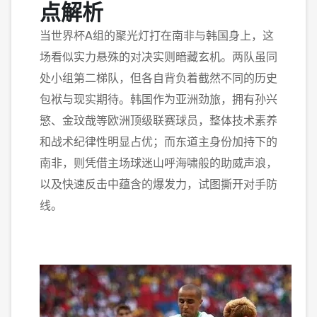
点解析
当世界杯A组的聚光灯打在南非与韩国身上，这
场看似实力悬殊的对决实则暗藏玄机。两队虽同
处小组第二梯队，但各自背负着截然不同的历史
包袱与现实期待。韩国作为亚洲劲旅，拥有孙兴
慜、金玟哉等欧洲顶级联赛球员，整体技术素养
和战术纪律性明显占优；而东道主身份加持下的
南非，则凭借主场球迷山呼海啸般的助威声浪，
以及快速反击中蕴含的爆发力，试图撕开对手防
线。