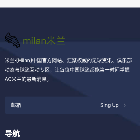
米兰·(Milan)中国官方网站、汇聚权威的足球资讯、俱乐部
动态与球迷互动专区，让每位中国球迷都能第一时间掌握
AC米兰的最新消息。
Sing Up
导航