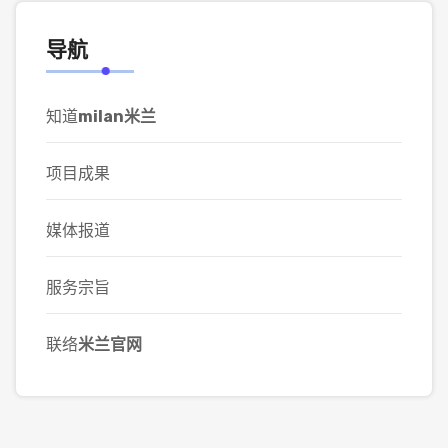
导航
知道
milan米兰
项目成果
媒体报道
服务宗旨
联络
米兰官网