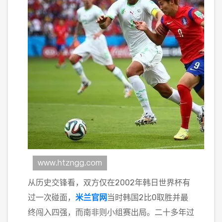
从历史交锋看，双方仅在2002年韩日世界杯有
过一次碰面，
米兰官网
当时韩国2比0取胜并最
终闯入四强，而南非则小组赛出局。二十多年过