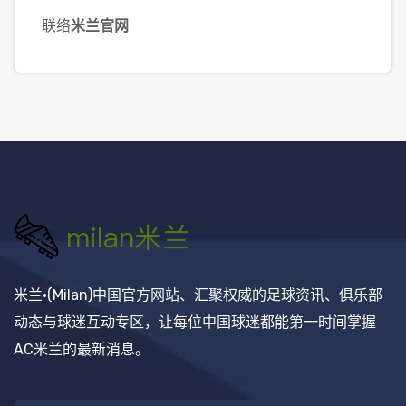
联络
米兰官网
米兰·(Milan)中国官方网站、汇聚权威的足球资讯、俱乐部
动态与球迷互动专区，让每位中国球迷都能第一时间掌握
AC米兰的最新消息。