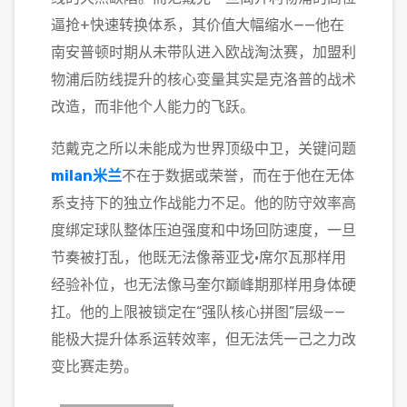
逼抢+快速转换体系，其价值大幅缩水——他在
南安普顿时期从未带队进入欧战淘汰赛，加盟利
物浦后防线提升的核心变量其实是克洛普的战术
改造，而非他个人能力的飞跃。
范戴克之所以未能成为世界顶级中卫，关键问题
milan米兰
不在于数据或荣誉，而在于他在无体
系支持下的独立作战能力不足。他的防守效率高
度绑定球队整体压迫强度和中场回防速度，一旦
节奏被打乱，他既无法像蒂亚戈·席尔瓦那样用
经验补位，也无法像马奎尔巅峰期那样用身体硬
扛。他的上限被锁定在“强队核心拼图”层级——
能极大提升体系运转效率，但无法凭一己之力改
变比赛走势。