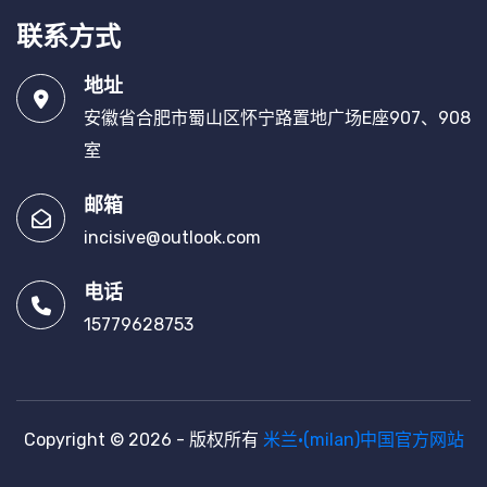
联系方式
地址
安徽省合肥市蜀山区怀宁路置地广场E座907、908
室
邮箱
incisive@outlook.com
电话
15779628753
Copyright © 2026 - 版权所有
米兰·(milan)中国官方网站