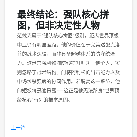
最终结论：强队核心拼
图，但非决定性人物
范戴克属于“强队核心拼图”级别，距离世界顶级
中卫仍有明显差距。他的价值在于完美适配克洛
普的战术逻辑，而非具备超越体系的防守统治
力。球迷常将利物浦防线提升归功于他个人，实
则忽略了战术结构、门将阿利松的出击能力以及
中场绞杀强度的协同作用。若脱离这一系统，他
的短板将迅速暴露——这正是他无法跻身“世界顶
级核心”行列的根本原因。
上一篇