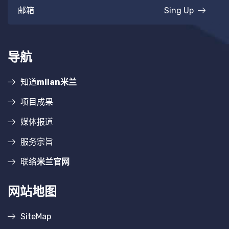
Sing Up
导航
知道
milan米兰
项目成果
媒体报道
服务宗旨
联络
米兰官网
网站地图
SiteMap