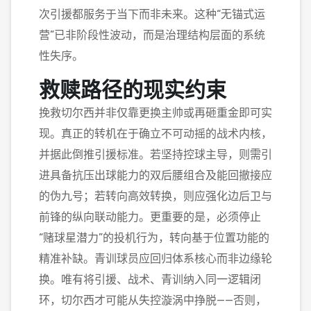
次引援都服务于当下而非未来。这种“无锚式运
营”已非阶段性波动，而是治理结构层面的系统
性失序。
救赎路径的现实约束
挽救切尔西并非仅靠更换主帅或再砸重金即可实
现。真正的转机在于确立不可动摇的战术内核，
并据此倒推引援标准。若坚持控球主导，则需引
进具备抗压出球能力的双后腰组合及能回撤接应
的伪九号；若转向高效转换，则应强化边后卫与
前锋的纵向联动能力。更重要的是，必须停止
“赌球星潜力”的投机行为，转向基于位置功能的
精准补缺。青训球员应回归体系核心而非边缘轮
换。唯有将引援、战术、青训纳入同一逻辑闭
环，切尔西才可能从失控漩涡中挣脱——否则，