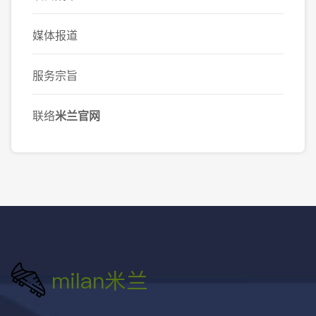
媒体报道
服务宗旨
联络
米兰官网